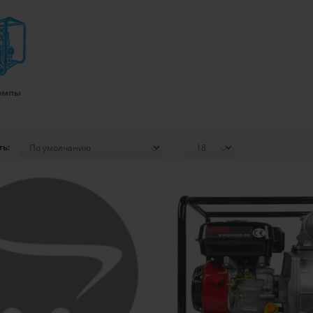
омпы
ть: