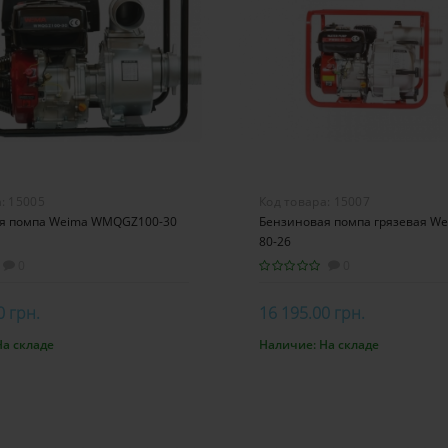
а:
15005
Код товара:
15007
я помпа Weima WMQGZ100-30
Бензиновая помпа грязевая 
80-26
0
0
0 грн.
16 195.00 грн.
На складе
Наличие:
На складе
орзину
В корзину