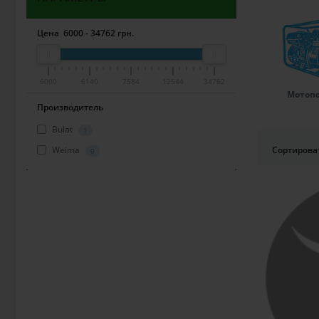
Цена
6000
-
34762
грн.
6000
6140
7584
12544
34762
Мотоп
Производитель
Bulat
1
Weima
Сортирова
9