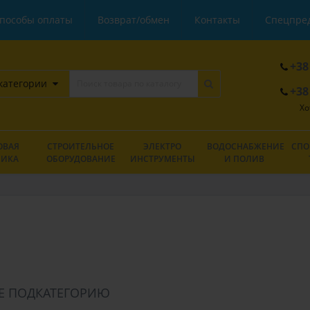
пособы оплаты
Возврат/обмен
Контакты
Спецпре
+38
категории
+38
Хо
ОВАЯ
СТРОИТЕЛЬНОЕ
ЭЛЕКТРО
ВОДОСНАБЖЕНИЕ
СПО
НИКА
ОБОРУДОВАНИЕ
ИНСТРУМЕНТЫ
И ПОЛИВ
Е ПОДКАТЕГОРИЮ