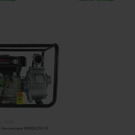
орзину
В корзину
а:
15020
 бензиновая WMQGZ50-30