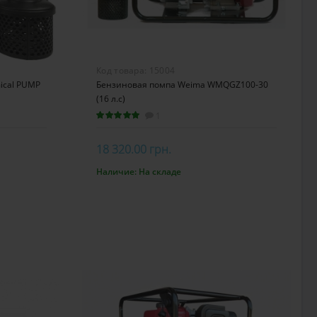
Код товара:
15004
ical PUMP
Бензиновая помпа Weima WMQGZ100-30
(16 л.с)
1
18 320.00 грн.
Наличие:
На складе
В корзину