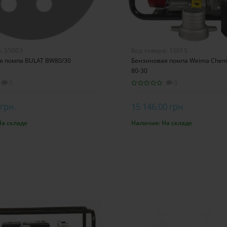
а:
55003
Код товара:
15015
я помпа BULAT BW80/30
Бензиновая помпа Weima Chem
80-30
0
0
 грн.
15 146.00 грн.
На складе
Наличие:
На складе
орзину
В корзину