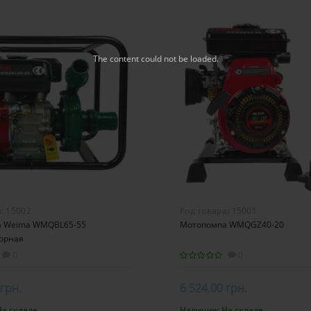
The content
could not be loaded.
а:
15002
Код товара:
15001
 Weima WMQBL65-55
Мотопомпа WMQGZ40-20
орная
0
0
 грн.
6 524.00 грн.
На складе
Наличие:
На складе