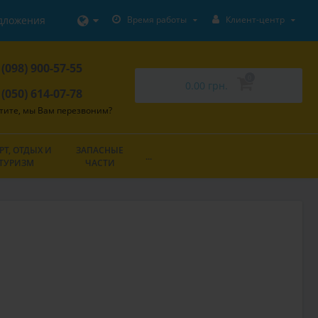
дложения
Время работы
Клиент-центр
 (098) 900-57-55
0
0.00 грн.
 (050) 614-07-78
тите, мы Вам перезвоним?
РТ, ОТДЫХ И
ЗАПАСНЫЕ
...
ТУРИЗМ
ЧАСТИ