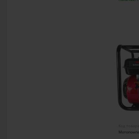
В к
Код товар
Мотопомпа