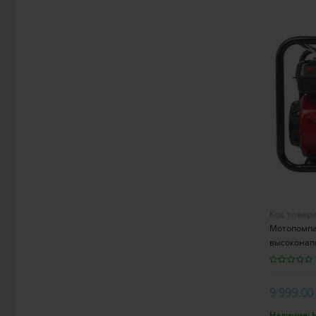
Код товар
Мотопомпа
высоконап
9 999.00
Наличие: