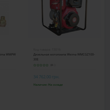
Код товара:
15016
Weima WMPW
Дизельная мотопомпа Weima WMCGZ100-
30Е
0
34 762.00 грн.
Наличие:
На складе
В корзину