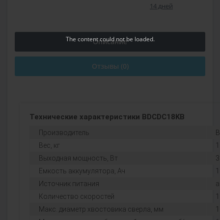
14 дней
The content
could not be loaded.
Описание
Отзывы (0)
Технические характеристики BDCDC18KB
Производитель
B
Вес, кг
1
Выходная мощность, Вт
3
Емкость аккумулятора, Ач
1
Источник питания
а
Количество скоростей
1
Макс. диаметр хвостовика сверла, мм
1