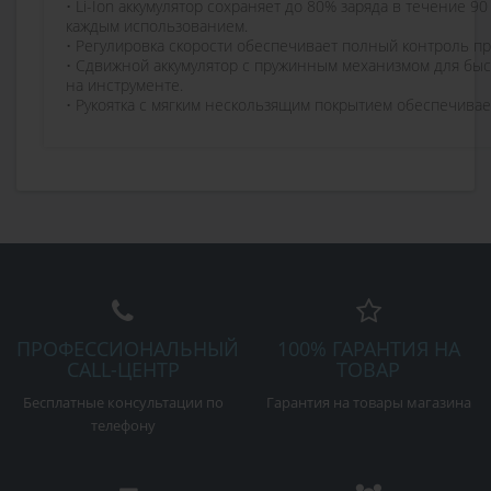
• Li-Ion аккумулятор сохраняет до 80% заряда в течение 
каждым использованием.
• Регулировка скорости обеспечивает полный контроль п
• Сдвижной аккумулятор с пружинным механизмом для быс
на инструменте.
• Рукоятка с мягким нескользящим покрытием обеспечивае
ПРОФЕССИОНАЛЬНЫЙ
100% ГАРАНТИЯ НА
CALL-ЦЕНТР
ТОВАР
Бесплатные консультации по
Гарантия на товары магазина
телефону