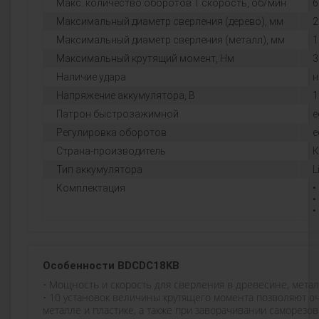
Макс. количество оборотов 1 скорость, об/мин
6
Максимальный диаметр сверления (дерево), мм
2
Максимальный диаметр сверления (металл), мм
1
Максимальный крутящий момент, Нм
3
Наличие удара
н
Напряжение аккумулятора, В
1
Патрон быстрозажимной
е
Регулировка оборотов
е
Страна-производитель
К
Тип аккумулятора
L
Комплектация
•
•
•
Особенности BDCDC18KB
• Мощность и скорость для сверления в древесине, метал
• 10 установок величины крутящего момента позволяют о
металле и пластике, а также при заворачивании саморезо