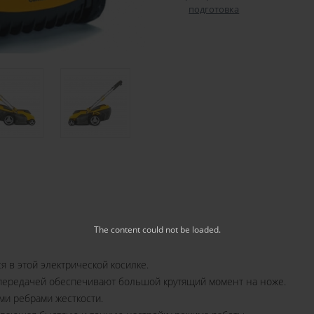
подготовка
The content
could not be loaded.
 в этой электрической косилке.
передачей обеспечивают большой крутящий момент на ноже.
и ребрами жесткости.