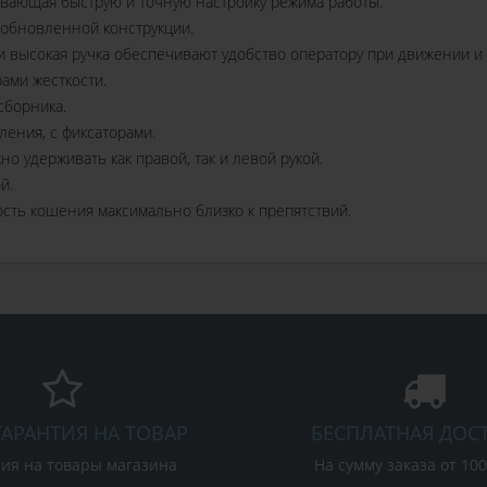
вающая быструю и точную настройку режима работы.
 обновленной конструкции.
и высокая ручка обеспечивают удобство оператору при движении и
ами жесткости.
сборника.
ения, с фиксаторами.
 удерживать как правой, так и левой рукой.
й.
ть кошения максимально близко к препятствий.
ГАРАНТИЯ НА ТОВАР
БЕСПЛАТНАЯ ДОС
ия на товары магазина
На сумму заказа от 10