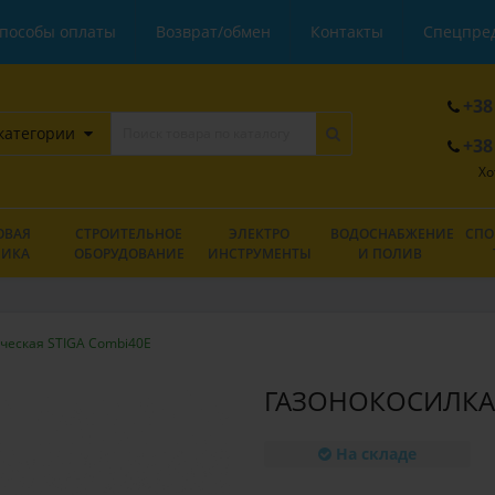
пособы оплаты
Возврат/обмен
Контакты
Спецпре
+38
категории
+38
Хо
ОВАЯ
СТРОИТЕЛЬНОЕ
ЭЛЕКТРО
ВОДОСНАБЖЕНИЕ
СПО
НИКА
ОБОРУДОВАНИЕ
ИНСТРУМЕНТЫ
И ПОЛИВ
ческая STIGA Combi40E
ГАЗОНОКОСИЛКА 
На складе