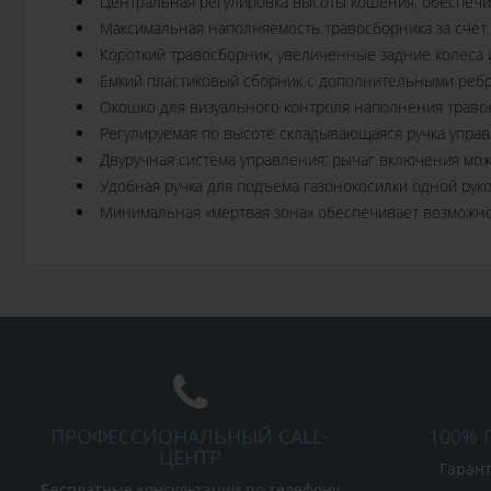
Центральная регулировка высоты кошения, обеспечи
Максимальная наполняемость травосборника за счет
Короткий травосборник, увеличенные задние колеса 
Емкий пластиковый сборник с дополнительными ребр
Окошко для визуального контроля наполнения траво
Регулируемая по высоте складывающаяся ручка управл
Двуручная система управления: рычаг включения можно
Удобная ручка для подъема газонокосилки одной руко
Минимальная «мертвая зона» обеспечивает возможнос
ПРОФЕССИОНАЛЬНЫЙ CALL-
100% 
ЦЕНТР
Гарант
Бесплатные консультации по телефону