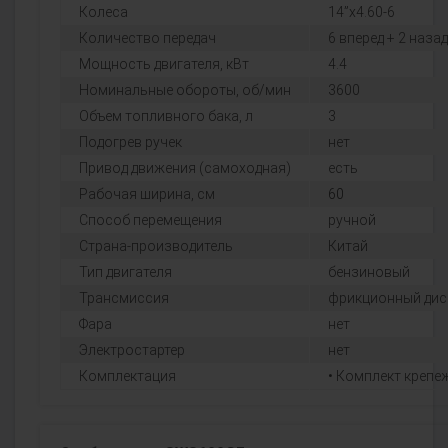
Колеса
14”x4.60-6
Количество передач
6 вперед + 2 назад
Мощность двигателя, кВт
4.4
Номинальные обороты, об/мин
3600
Объем топливного бака, л
3
Подогрев ручек
нет
Привод движения (самоходная)
есть
Рабочая ширина, см
60
Способ перемещения
ручной
Страна-производитель
Китай
Тип двигателя
бензиновый
Трансмиссия
фрикционный дис
Фара
нет
Электростартер
нет
Комплектация
• Комплект крепе