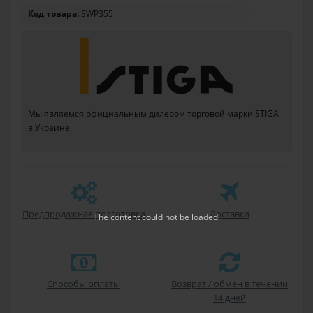
Код товара:
SWP355
Мы являемся официальным дилером торговой марки STIGA
в Украине
Предпродажная подготовка
Доставка
The content
could not be loaded.
Способы оплаты
Возврат / обмен в течении
14 дней