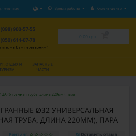
дложения
Время работы
Клиент-центр
 (098) 900-57-55
0
0.00 грн.
 (050) 614-07-78
тите, мы Вам перезвоним?
РТ, ОТДЫХ И
ЗАПАСНЫЕ
...
ТУРИЗМ
ЧАСТИ
 (6 гранная труба, длина 220мм), пара
ГРАННЫЕ Ø32 УНИВЕРСАЛЬНАЯ
НАЯ ТРУБА, ДЛИНА 220ММ), ПАРА
Рейтинг:
Оставить отзыв