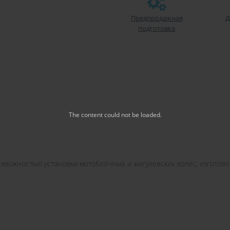
Предпродажная
Д
подготовка
The content
could not be loaded.
озможностью установки мотоблочных и жигулевских колес, изготовл