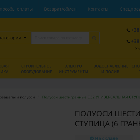
пособы оплаты
Возврат/обмен
Контакты
Спецпре
+38
категории
+38
Хо
ОВАЯ
СТРОИТЕЛЬНОЕ
ЭЛЕКТРО
ВОДОСНАБЖЕНИЕ
СПО
НИКА
ОБОРУДОВАНИЕ
ИНСТРУМЕНТЫ
И ПОЛИВ
озацепы и полуоси
Полуоси шестигранные O32 УНИВЕРСАЛЬНАЯ СТУПИЦА
ПОЛУОСИ ШЕСТИ
СТУПИЦА (6 ГРАН
На складе