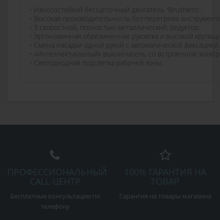
• Износостойкий бесщёточный двигатель “Brushless”.
• Высокая производительность без перегрева инструмента 
• 3 скоростной, полностью металлический, редуктор.
• Эргономичная обрезиненная рукоятка и высокий крутящ
• Смена насадки одной рукой с автоматической фиксацией.
• «Интеллектуальный» выключатель со встроенной электр
• Светодиодная подсветка рабочей зоны.
ПРОФЕССИОНАЛЬНЫЙ
100% ГАРАНТИЯ НА
CALL-ЦЕНТР
ТОВАР
Бесплатные консультации по
Гарантия на товары магазина
телефону