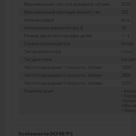
Максимальная частота вращения, об/мин
3250
Максимальный крутящий момент, Нм
205
Наличие удара
есть
Напряжение аккумулятора, В
18
Размер держателя насадки, дюйм
1 ⁄ 4
Страна-производитель
Китай
Тип аккумулятора
Li-Ion
Тип двигателя
Бесщё
Частота вращения 1 скорость: об/мин
1000
Частота вращения 2 скорость: об/мин
2800
Частота вращения 3 скорость: об/мин
3250
Комплектация
• Аккум
• Заряд
• Крепл
• Магн
• Чемод
Особенности DCF887P2