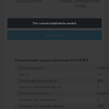
Способы оплаты
Возврат / обмен в течении
14 дней
Описание
The content
could not be loaded.
Отзывы (0)
Технические характеристики DCF887P2
Производитель
DeWAL
Вес, кг
0.9
Выходная мощность, Вт
400
Емкость аккумулятора, Ач
5
Источник питания
аккуму
Количество скоростей
3
Количество ударов, уд/мин
3800