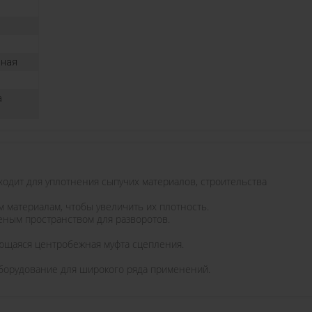
вная
а
одит для уплотнения сыпучих материалов, строительства
 материалам, чтобы увеличить их плотность.
ченым пространством для разворотов.
ющаяся центробежная муфта сцепления.
оборудование для широкого ряда применений.