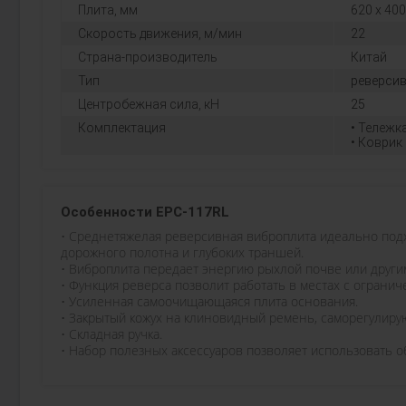
Плита, мм
620 х 400
Скорость движения, м/мин
22
Страна-производитель
Китай
Тип
реверси
Центробежная сила, кН
25
Комплектация
• Тележк
• Коврик
Особенности EPC-117RL
• Среднетяжелая реверсивная виброплита идеально подх
дорожного полотна и глубоких траншей.
• Виброплита передает энергию рыхлой почве или другим
• Функция реверса позволит работать в местах с ограни
• Усиленная самоочищающаяся плита основания.
• Закрытый кожух на клиновидный ремень, саморегулиру
• Складная ручка.
• Набор полезных аксессуаров позволяет использовать 