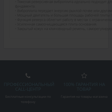
• Тяжелая реверсивная виброплита идеально подходит дл
фундамента.
• Виброплита передает энергию рыхлой почве или другим 
• Мощный двигатель и большая площадь рабочей плиты по
• Функция реверса облегчит работу в местах с ограничен
• Усиленная самоочищающаяся плита основания.
• Закрытый кожух на клиновидный ремень, саморегулиру
ПРОФЕССИОНАЛЬНЫЙ
100% ГАРАНТИЯ НА
CALL-ЦЕНТР
ТОВАР
Бесплатные консультации по
Гарантия на товары магазина
телефону