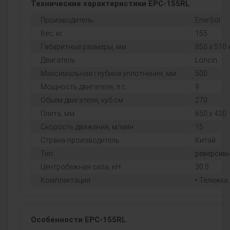
Технические характеристики EPC-155RL
Производитель
EnerSol
Вес, кг
155
Габаритные размеры, мм
850 х 510 
Двигатель
Loncin
Максимальная глубина уплотнения, мм
500
Мощность двигателя, л.с.
9
Объем двигателя, куб.см
270
Плита, мм
650 х 420
Скорость движения, м/мин
15
Страна-производитель
Китай
Тип
реверсив
Центробежная сила, кН
30.5
Комплектация
• Тележка
Особенности EPC-155RL