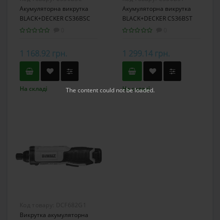
Акумуляторна викрутка
Акумуляторна викрутка
BLACK+DECKER CS36BSC
BLACK+DECKER CS36BST
0
0
1 168.92 грн.
1 299.14 грн.
На складі
На складі
The content
could not be loaded.
Код товару:
DCF682G1
Викрутка акумуляторна