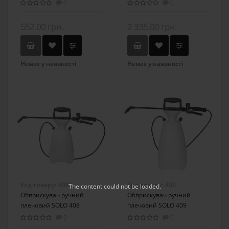
SOLO 453
0
0
552.00 грн.
2 335.00 грн.
Немає у наявності
Немає у наявності
Код товару:
408
Код товару:
409
The content
could not be loaded.
Обприскувач ручний
Обприскувач ручний
плечовий SOLO 408
плечовий SOLO 409
0
0