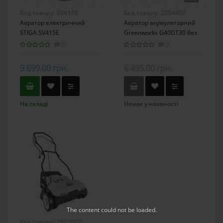
Код товару:
SV415E
Код товару:
2504807
Аератор електричний
Аератор акумуляторний
STIGA SV415E
Greenworks G40DT30 без
АКБ та ЗП
0
0
9 699.00 грн.
6 495.00 грн.
На складі
Немає у наявності
The content
could not be loaded.
Код товару:
2505007