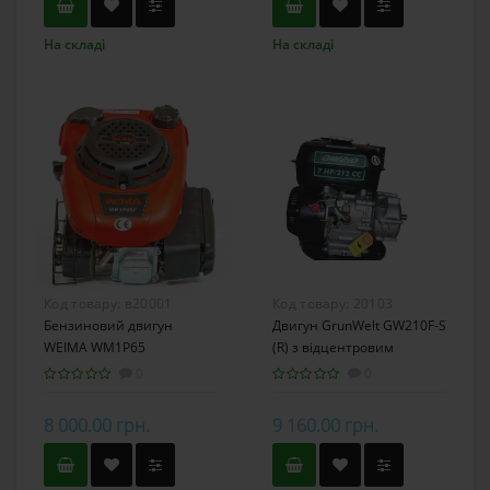
На складі
На складі
Код товару:
в20001
Код товару:
20103
Бензиновий двигун
Двигун GrunWelt GW210F-S
WEIMA WM1P65
(R) з відцентровим
зчепленням
0
0
8 000.00 грн.
9 160.00 грн.