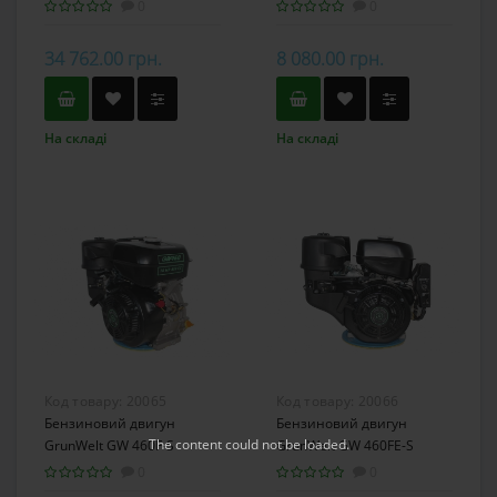
зчепленням
0
0
34 762.00 грн.
8 080.00 грн.
На складі
На складі
Код товару:
20065
Код товару:
20066
Бензиновий двигун
Бензиновий двигун
The content
could not be loaded.
GrunWelt GW 460F-S
GrunWelt GW 460FE-S
0
0