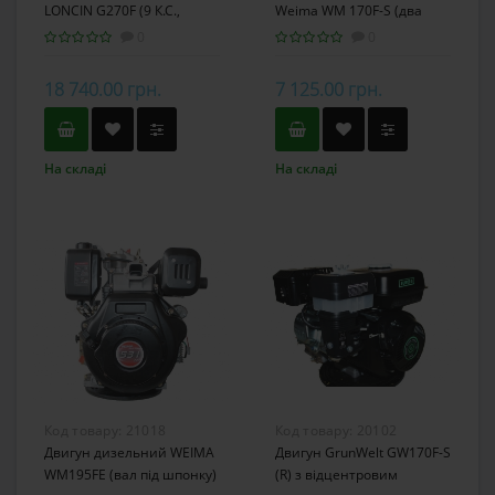
LONCIN G270F (9 К.С.,
Weima WM 170F-S (два
ШПОНКА 25 ММ, ЕВРО 5)
фільтри)
0
0
18 740.00 грн.
7 125.00 грн.
На складі
На складі
Код товару:
21018
Код товару:
20102
Двигун дизельний WEIMA
Двигун GrunWelt GW170F-S
WM195FЕ (вал під шпонку)
(R) з відцентровим