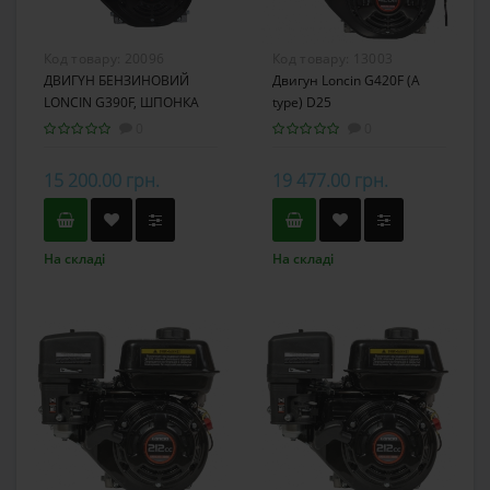
Код товару:
20096
Код товару:
13003
ДВИГYН БЕНЗИНОВИЙ
Двигун Loncin G420F (A
LONCIN G390F, ШПОНКА
type) D25
25ММ, ЄВРО 5
0
0
15 200.00 грн.
19 477.00 грн.
На складі
На складі