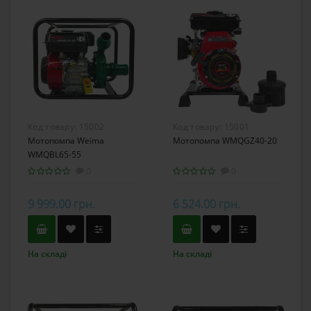
Код товару:
15002
Код товару:
15001
Мотопомпа Weima
Мотопомпа WMQGZ40-20
WMQBL65-55
високонапірна
0
0
9 999.00 грн.
6 524.00 грн.
На складі
На складі