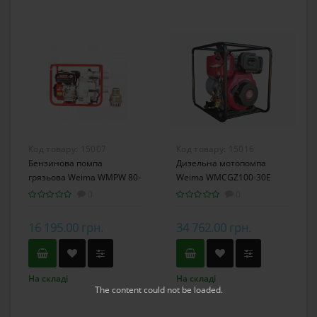
Код товару:
15007
Код товару:
15016
Бензинова помпа
Дизельна мотопомпа
грязьова Weima WMPW 80-
Weima WMCGZ100-30Е
26
0
0
16 195.00 грн.
34 762.00 грн.
На складі
На складі
The content
could not be loaded.