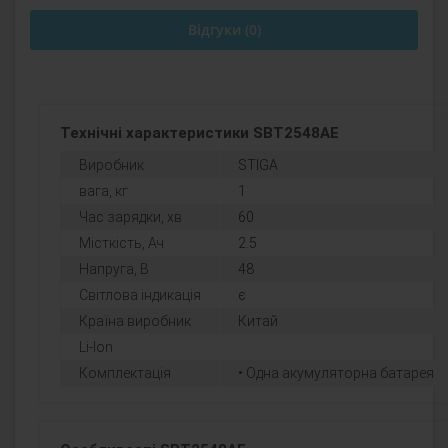
Відгуки (0)
Технічні характеристики SBT2548AE
Виробник
STIGA
вага, кг
1
Час зарядки, хв
60
Місткість, Ач
2.5
Напруга, В
48
Світлова індикація
є
Країна виробник
Китай
Li-Ion
Комплектація
• Одна акумуляторна батарея