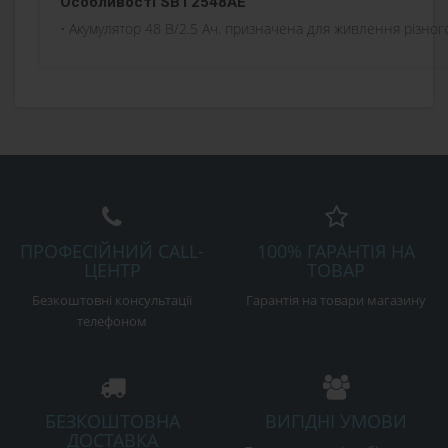
Особливості SBT2548AE
• Акумулятор 48 B/2.5 Ач. призначена для живлення різног
ПРОФЕСІЙНИЙ CALL-
100% ГАРАНТІЯ НА
ЦЕНТР
ТОВАР
Безкоштовні консультації
Гарантія на товари магазину
телефоном
БЕЗКОШТОВНА
ВИГІДНІ УМОВИ
ДОСТАВКА