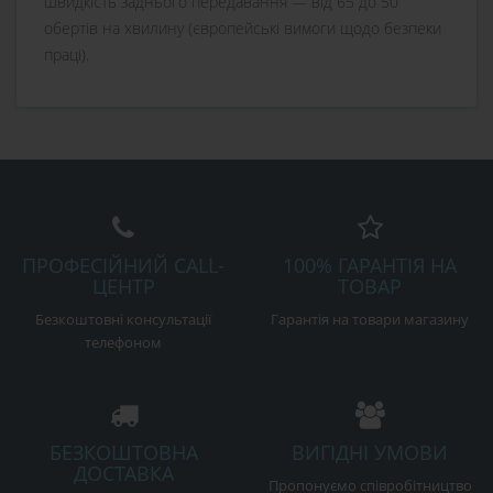
швидкість заднього передавання — від 65 до 50
обертів на хвилину (європейські вимоги щодо безпеки
праці).
ПРОФЕСІЙНИЙ CALL-
100% ГАРАНТІЯ НА
ЦЕНТР
ТОВАР
Безкоштовні консультації
Гарантія на товари магазину
телефоном
БЕЗКОШТОВНА
ВИГІДНІ УМОВИ
ДОСТАВКА
Пропонуємо співробітництво