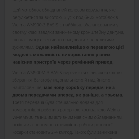
Цей мотоблок обладнаний колесом керування, яке
регулюється за висотою. З усіх подібних мотоблоків
Weima WM900-3 BASIS є найбільш збалансованим у
своєму класі завдяки заниженому кронштейну двигуна,
що дає змогу ефективно працювати з невеликими
зусиллями.
Однак найважливішою перевагою цієї
моделі є можливість використання різних
навісних пристроїв через ремінний привод.
Weima WM900M-3 BASIS вирізняється високою якістю
збирання, багатофункціональністю й надійністю і,
найголовніше,
має нову коробку передач не з
двома передачами вперед, як раніше, а трьома.
Третя передача була спеціально додана для
комфортнішої роботи з роторною косивалкою Weima
WMKM900 та іншим активним навісним обладнанням,
оскільки агрономічна швидкість роботи роторної
косарки становить 2-4 км/год. Також були занижена