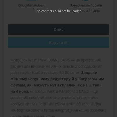
Способи оплати
Повернення / обмін
протягом 14 днів
The content
could not be loaded.
Опис
Відгуки (0)
Мотоблок Weima WM900M-3 BASIS — це прекрасний
варіант для виконання різних сільськогосподарських
робіт на ділянках із площею 50-80 соток.
Завдяки
міцному чавунному редуктору й універсальним
фрезам, які можуть бути складені як на 3, так і
на 4 ножі,
мотоблок Weima WM900M-3 BASIS— це
ідеальний помічник кожного фермера та садівника.
Корпусу фрези нестрашні удари ножів об корені. Для
комфортної роботи та транспортування кермо зроблене
регульованим за висотою.