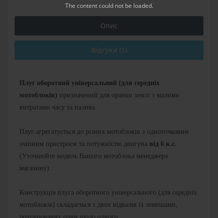
The content
could not be loaded.
Опис
Відгуки (1)
Плуг оборотний універсальний (для середніх
мотоблоків)
призначений для оранки землі з малими
витратами часу та палива.
Плуг агрегатується до різних мотоблоків з одноточковим
зчіпним пристроєм та потужністю двигуна
від 6 к.с.
(Уточнюйте модель Вашого мотоблока менеджера
магазину).
Конструкція плуга оборотного універсального (для середніх
мотоблоків) складається з двох відвалів із лемешами,
розташованих один щодо одного.