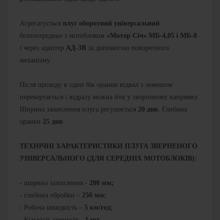
Агрегатується
плуг оборотний універсальний
безпосередньо з мотоблоком
«Мотор Січ» МБ-4,05 і МБ-8
і через адаптер
АД-3В
за допомогою поворотного
механізму.
Після проходу в один бік оранки відвал з лемешом
перевертається і відразу можна йти у зворотному напрямку.
Ширина захоплення плуга регулюється
20 див
. Глибина
оранки
25 див
.
ТЕХНІЧНІ ХАРАКТЕРИСТИКИ ПЛУГА ЗВЕРНЕНОГО
УНІВЕРСАЛЬНОГО (ДЛЯ СЕРЕДНІХ МОТОБЛОКІВ):
- ширина захоплення -
200 мм;
- глибина обробки –
250 мм;
- Робоча швидкість –
5 км/год;
- Кількість корпусів -
1 шт
.