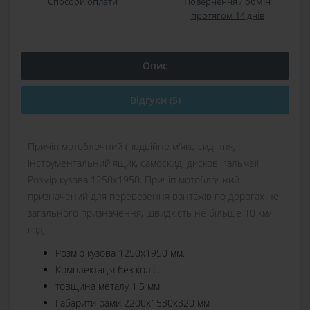
Способи оплати
Повернення / обмін
протягом 14 днів
Опис
Відгуки (5)
Причіп мотоблочний (подвійне м'яке сидіння,
інструментальний ящик, самоскид, дискові гальма)!
Розмір кузова 1250х1950. Причіп мотоблочний
призначений для перевезення вантажів по дорогах не
загального призначення, швидкість не більше 10 км/
год,
Розмір кузова 1250х1950 мм.
Комплектація без коліс.
товщина металу 1.5 мм
Габарити рами 2200х1530х320 мм